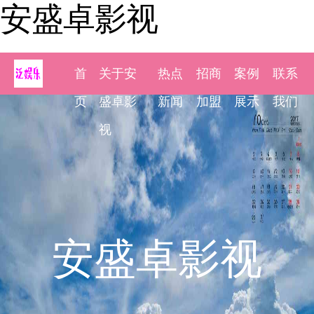
安盛卓影视
首
关于安
热点
招商
案例
联系
页
盛卓影
新闻
加盟
展示
我们
视
安盛卓影视