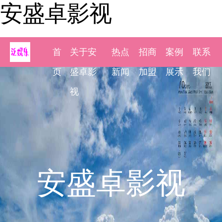
安盛卓影视
首
关于安
热点
招商
案例
联系
页
盛卓影
新闻
加盟
展示
我们
视
安盛卓影视