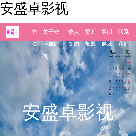
安盛卓影视
首
关于安
热点
招商
案例
联系
页
盛卓影
新闻
加盟
展示
我们
视
安盛卓影视